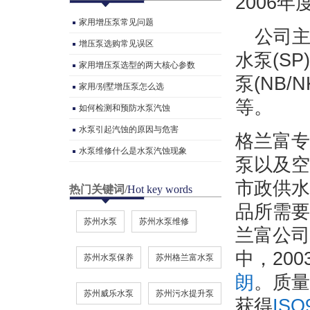
2006
家用增压泵常见问题
公司主
增压泵选购常见误区
水泵(SP
家用增压泵选型的两大核心参数
泵(NB/
家用/别墅增压泵怎么选
等。
如何检测和预防水泵汽蚀
水泵引起汽蚀的原因与危害
格兰富专
水泵维修什么是水泵汽蚀现象
泵以及空
市政供水
热门关键词
/
Hot key words
品所需要
苏州水泵
苏州水泵维修
兰富公司
中，20
苏州水泵保养
苏州格兰富水泵
朗
。质量
苏州威乐水泵
苏州污水提升泵
获得
ISO